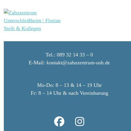
Skip
Open
Close
to
mobile
mobile
content
menu
menu
Tel.:
089 32 14 33 – 0
E-Mail:
kontakt@zahnzentrum-ush.de
Mo-Do:
8 – 13 & 14 – 19 Uhr
Fr:
8 – 14 Uhr & nach Vereinbarung
Facebook
Instagram