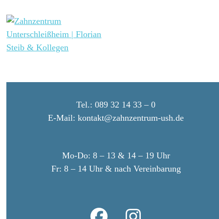
Skip
Open
Close
to
mobile
mobile
content
menu
menu
Tel.:
089 32 14 33 – 0
E-Mail:
kontakt@zahnzentrum-ush.de
Mo-Do:
8 – 13 & 14 – 19 Uhr
Fr:
8 – 14 Uhr & nach Vereinbarung