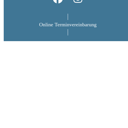
Facebook
Instagram
Online Terminvereinbarung
PARODONTOLOGIE
FRÜH ERKENNEN,
SPÄTFOLGEN VERMEIDEN